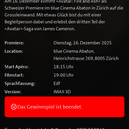
Am 16. Dezember kommt «Avatar: Fire and Ash» als
Schweizer Premiere im blue Cinema Abaton in Zürich auf die
Grossleinwand. Mit etwas Glück bist du mit einer
Begleitperson dabei und erlebst den dritten Teil der
«Avatar»-Saga von James Cameron.
Premiere:
Dienstag, 16. Dezember 2025
Location:
blue Cinema Abaton,
Heinrichstrasse 269, 8005 Zürich
Start Apéro:
18:15 Uhr
Filmstart:
19:00 Uhr
Sprachfassung:
Edf
Version:
IMAX 3D
Das Gewinnspiel ist beendet.