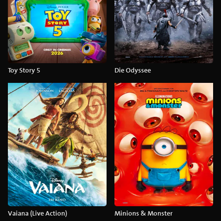
Toy Story 5
Die Odyssee
Vaiana (Live Action)
Minions & Monster