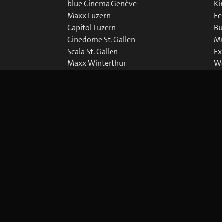
blue Cinema Genève
Ki
Maxx Luzern
Fe
Capitol Luzern
Bu
Cinedome St. Gallen
Mu
Scala St. Gallen
Ex
Maxx Winterthur
We
Abaton Zürich
Do
Capitol Zürich
Corso Zürich
Metropol Zürich
Cookie-Einstellungen