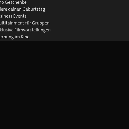
no Geschenke
iere deinen Geburtstag
siness Events
ltitainment für Gruppen
klusive Filmvorstellungen
rbung im Kino
wnloads Business
Jetzt blue Cinema-App laden