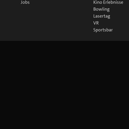
Jobs
Kino Erlebnisse
Bowling
Lasertag
VR
Sportsbar
©
2026
blue Entertainment AG
Impressum
Datenschutz