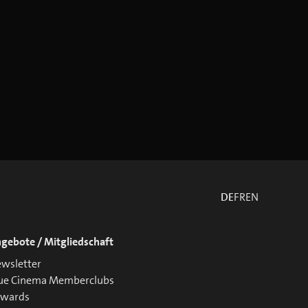
DE
FR
EN
gebote / Mitgliedschaft
wsletter
ue Cinema Memberclubs
ewards