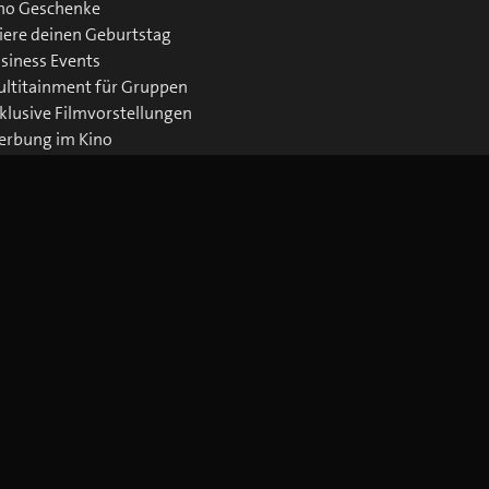
no Geschenke
iere deinen Geburtstag
siness Events
ltitainment für Gruppen
klusive Filmvorstellungen
rbung im Kino
wnloads Business
Jetzt blue Cinema-App laden