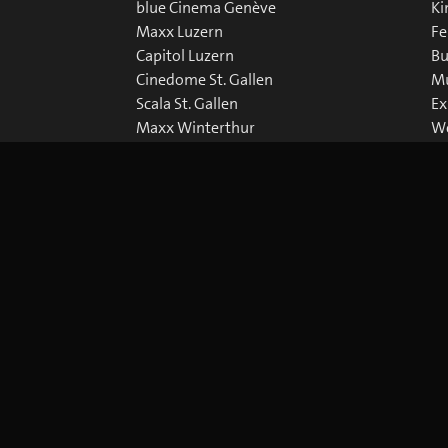
blue Cinema Genève
Ki
Maxx Luzern
Fe
Capitol Luzern
Bu
Cinedome St. Gallen
Mu
Scala St. Gallen
Ex
Maxx Winterthur
We
Abaton Zürich
Do
Capitol Zürich
Corso Zürich
Metropol Zürich
Cookie-Einstellungen