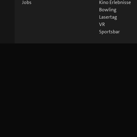
Jobs
Kino Erlebnisse
Bowling
Lasertag
VR
Sportsbar
©
2026
blue Entertainment AG
Impressum
Datenschutz