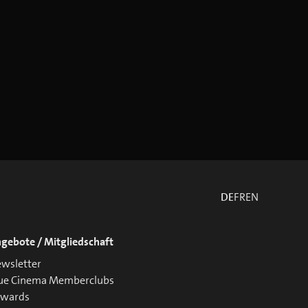
DE
FR
EN
gebote / Mitgliedschaft
wsletter
ue Cinema Memberclubs
ewards