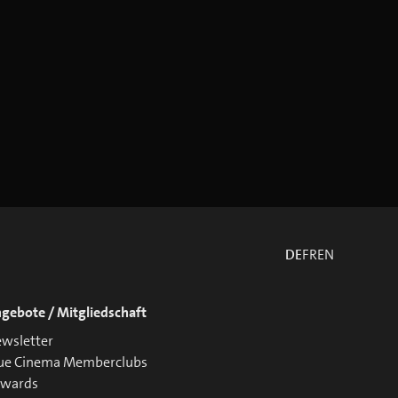
DE
FR
EN
gebote / Mitgliedschaft
wsletter
ue Cinema Memberclubs
ewards