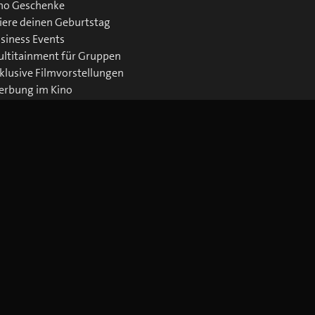
no Geschenke
iere deinen Geburtstag
siness Events
ltitainment für Gruppen
klusive Filmvorstellungen
rbung im Kino
wnloads Business
Jetzt blue Cinema-App laden