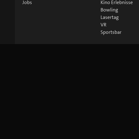
Jobs
Kino Erlebnisse
Bowling
Lasertag
VR
Sportsbar
©
2026
blue Entertainment AG
Impressum
Datenschutz