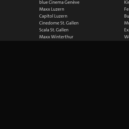
blue Cinema Genève
Ki
Maxx Luzern
Fe
Capitol Luzern
Bu
Cinedome St. Gallen
Mu
Scala St. Gallen
Ex
Maxx Winterthur
We
Abaton Zürich
Do
Capitol Zürich
Corso Zürich
Metropol Zürich
Cookie-Einstellungen