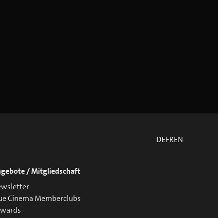
DE
FR
EN
gebote / Mitgliedschaft
wsletter
ue Cinema Memberclubs
ewards