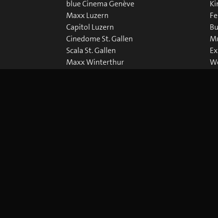
blue Cinema Genève
Ki
Maxx Luzern
Fe
Capitol Luzern
Bu
Cinedome St. Gallen
Mu
Scala St. Gallen
Ex
Maxx Winterthur
We
Abaton Zürich
Do
Capitol Zürich
Corso Zürich
Metropol Zürich
Cookie-Einstellungen