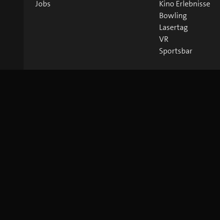
Jobs
Kino Erlebnisse
Bowling
Lasertag
VR
Sportsbar
©
2026
blue Entertainment AG
Impressum
Datenschutz