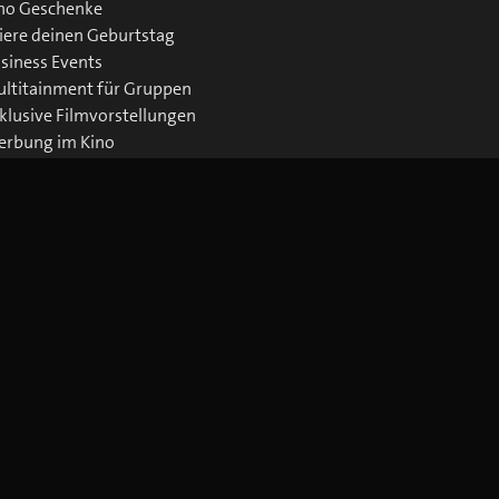
no Geschenke
iere deinen Geburtstag
siness Events
ltitainment für Gruppen
klusive Filmvorstellungen
rbung im Kino
wnloads Business
Jetzt blue Cinema-App laden