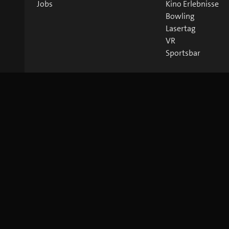
Jobs
Kino Erlebnisse
Bowling
Lasertag
VR
Sportsbar
©
2026
blue Entertainment AG
Impressum
Datenschutz