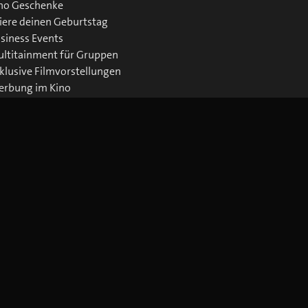
no Geschenke
iere deinen Geburtstag
siness Events
ltitainment für Gruppen
klusive Filmvorstellungen
rbung im Kino
wnloads Business
Jetzt blue Cinema-App laden