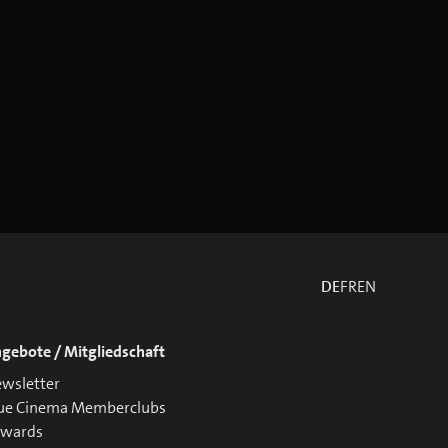
DE
FR
EN
gebote / Mitgliedschaft
wsletter
ue Cinema Memberclubs
ewards