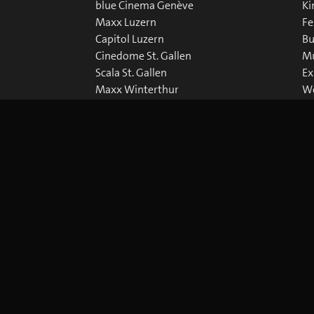
blue Cinema Genève
Ki
Maxx Luzern
Fe
Capitol Luzern
Bu
Cinedome St. Gallen
Mu
Scala St. Gallen
Ex
Maxx Winterthur
We
Abaton Zürich
Do
Capitol Zürich
Corso Zürich
Metropol Zürich
Cookie-Einstellungen