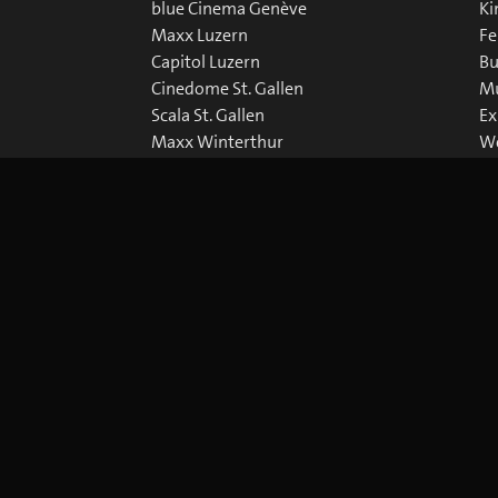
blue Cinema Genève
Ki
Maxx Luzern
Fe
Capitol Luzern
Bu
Cinedome St. Gallen
Mu
Scala St. Gallen
Ex
Maxx Winterthur
We
Abaton Zürich
Do
Capitol Zürich
Corso Zürich
Metropol Zürich
Cookie-Einstellungen