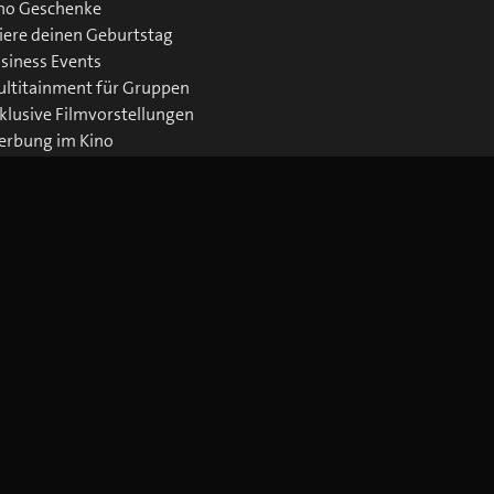
no Geschenke
iere deinen Geburtstag
siness Events
ltitainment für Gruppen
klusive Filmvorstellungen
rbung im Kino
wnloads Business
Jetzt blue Cinema-App laden