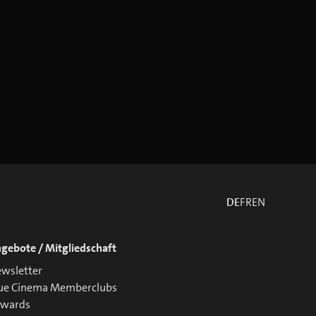
DE
FR
EN
gebote / Mitgliedschaft
wsletter
ue Cinema Memberclubs
ewards