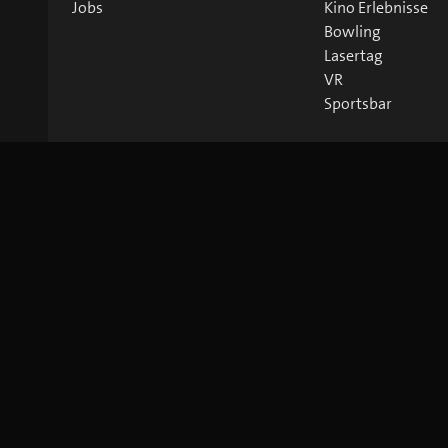
Jobs
Kino Erlebnisse
Bowling
Lasertag
VR
Sportsbar
©
2026
blue Entertainment AG
Impressum
Datenschutz