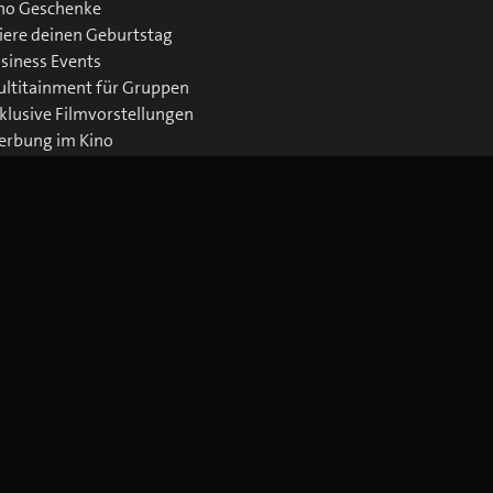
no Geschenke
iere deinen Geburtstag
siness Events
ltitainment für Gruppen
klusive Filmvorstellungen
rbung im Kino
wnloads Business
Jetzt blue Cinema-App laden