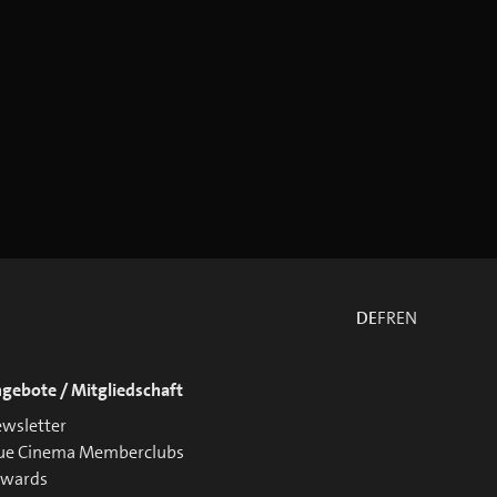
DE
FR
EN
gebote / Mitgliedschaft
wsletter
ue Cinema Memberclubs
ewards