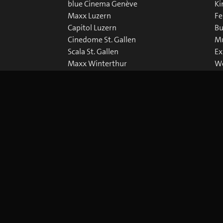
blue Cinema Genève
Ki
Maxx Luzern
Fe
Capitol Luzern
Bu
Cinedome St. Gallen
Mu
Scala St. Gallen
Ex
Maxx Winterthur
We
Abaton Zürich
Do
Capitol Zürich
Corso Zürich
Metropol Zürich
Cookie-Einstellungen