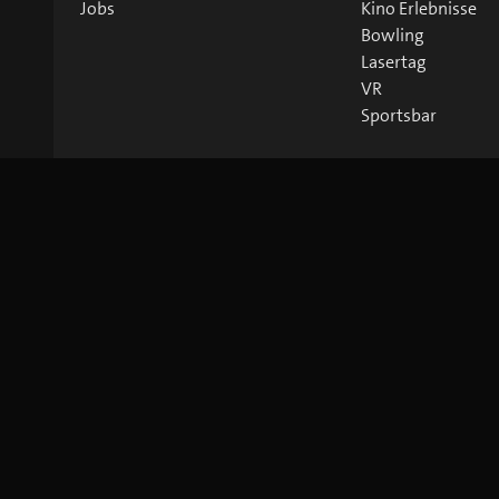
Jobs
Kino Erlebnisse
Bowling
Lasertag
VR
Sportsbar
©
2026
blue Entertainment AG
Impressum
Datenschutz