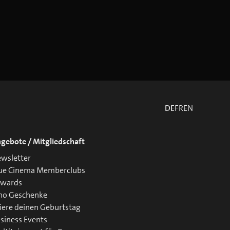
DE
FR
EN
gebote / Mitgliedschaft
wsletter
ue Cinema Memberclubs
ewards
no Geschenke
iere deinen Geburtstag
siness Events