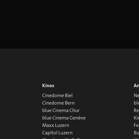
Kinos
An
Cinedome Biel
Ne
Cinedome Bern
bl
blue Cinema Chur
R
blue Cinema Genève
Ki
Maxx Luzern
Fe
Capitol Luzern
Bu