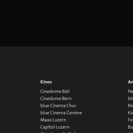
Kinos
An
Cinedome Biel
Ne
Cinedome Bern
bl
blue Cinema Chur
R
blue Cinema Genève
Ki
Maxx Luzern
Fe
Capitol Luzern
Bu