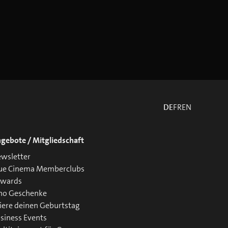
DE
FR
EN
gebote / Mitgliedschaft
wsletter
ue Cinema Memberclubs
ewards
no Geschenke
iere deinen Geburtstag
siness Events