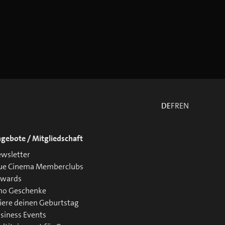
DE
FR
EN
gebote / Mitgliedschaft
wsletter
ue Cinema Memberclubs
ewards
no Geschenke
iere deinen Geburtstag
siness Events