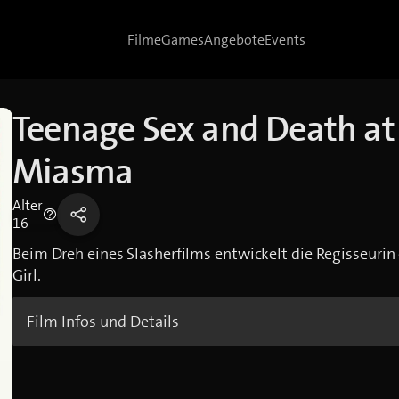
Filme
Games
Angebote
Events
Teenage Sex and Death a
Miasma
Alter
16
Beim Dreh eines Slasherfilms entwickelt die Regisseurin 
Girl.
Film Infos und Details