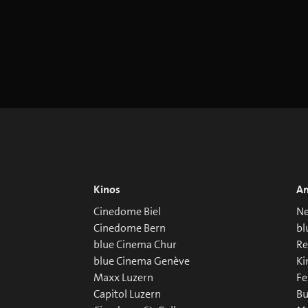
Kinos
An
Cinedome Biel
Ne
Cinedome Bern
bl
blue Cinema Chur
R
blue Cinema Genève
Ki
Maxx Luzern
Fe
Capitol Luzern
Bu