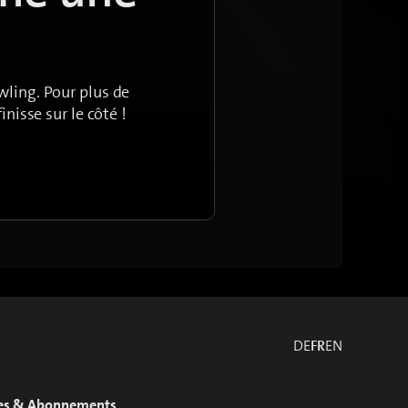
wling. Pour plus de
nisse sur le côté !
DE
FR
EN
es & Abonnements