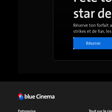
star d
Réserve ton forfait 
strikes et de fun, le
Réserve
Entreprise
Tout sur le c