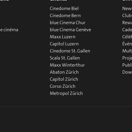
Cinedome Biel
News
Cinedome Bern
Club
blue Cinema Chur
Rew
de cinéma
blue Cinema Genève
Cade
Maxx Luzern
Célé
Capitol Luzern
Évén
Cinedome St. Gallen
Mult
Scala St. Gallen
Proj
Maxx Winterthur
Publ
Abaton Zürich
Down
Capitol Zürich
Corso Zürich
Metropol Zürich