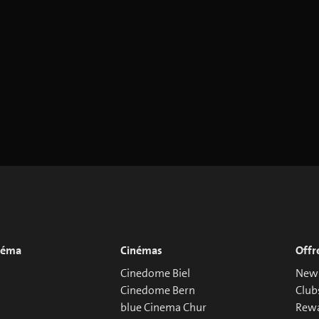
inéma
Cinémas
Offr
Cinedome Biel
News
Cinedome Bern
Club
blue Cinema Chur
Rew