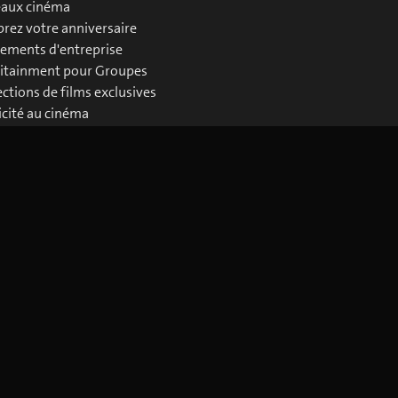
aux cinéma
brez votre anniversaire
ements d'entreprise
itainment pour Groupes
ections de films exclusives
icité au cinéma
loads Business
Télécharger l'application blue Cinema