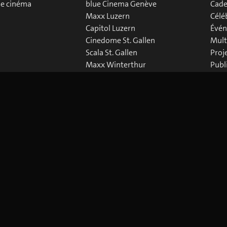
de cinéma
blue Cinema Genève
Cade
Maxx Luzern
Célé
Capitol Luzern
Évén
Cinedome St. Gallen
Mult
Scala St. Gallen
Proj
Maxx Winterthur
Publ
Abaton Zürich
Down
Capitol Zürich
Corso Zürich
Metropol Zürich
 Policy
Paramètres des Cookies