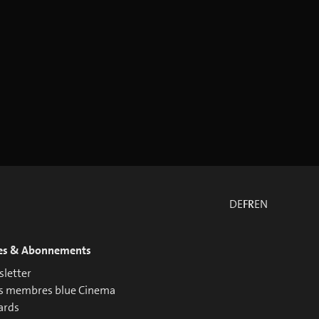
DE
FR
EN
es & Abonnements
letter
s membres blue Cinema
ards