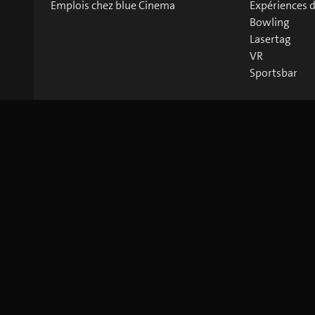
Emplois chez blue Cinema
Expériences 
Bowling
Lasertag
VR
Sportsbar
©
2026
blue Entertainment AG
Mentions légales
Privacy