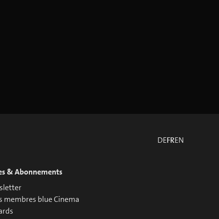
DE
FR
EN
es & Abonnements
letter
s membres blue Cinema
ards