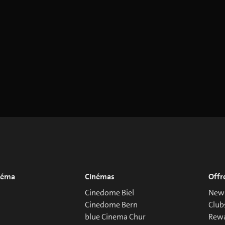
inéma
Cinémas
Offr
Cinedome Biel
News
Cinedome Bern
Club
blue Cinema Chur
Rew