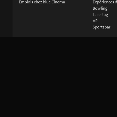
Emplois chez blue Cinema
Expériences 
Bowling
Lasertag
VR
Sportsbar
©
2026
blue Entertainment AG
Mentions légales
Privacy