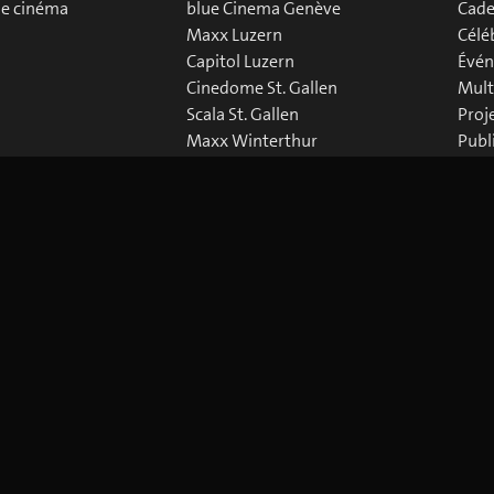
de cinéma
blue Cinema Genève
Cade
Maxx Luzern
Célé
Capitol Luzern
Évén
Cinedome St. Gallen
Mult
Scala St. Gallen
Proj
Maxx Winterthur
Publ
Abaton Zürich
Down
Capitol Zürich
Corso Zürich
Metropol Zürich
 Policy
Paramètres des Cookies