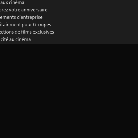
aux cinéma
brez votre anniversaire
ements d'entreprise
itainment pour Groupes
ections de films exclusives
icité au cinéma
loads Business
Télécharger l'application blue Cinema