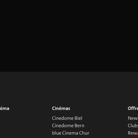
inéma
Cinémas
Offr
Cinedome Biel
News
Cinedome Bern
Club
blue Cinema Chur
Rew