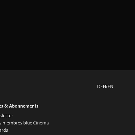
DE
FR
EN
es & Abonnements
letter
s membres blue Cinema
ards