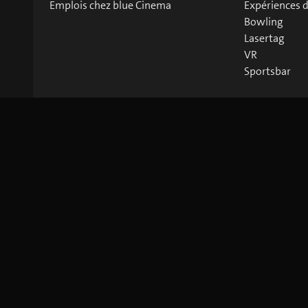
Emplois chez blue Cinema
Expériences 
Bowling
Lasertag
VR
Sportsbar
©
2026
blue Entertainment AG
Mentions légales
Privacy