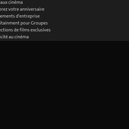
aux cinéma
brez votre anniversaire
ements d'entreprise
itainment pour Groupes
ections de films exclusives
icité au cinéma
loads Business
Télécharger l'application blue Cinema