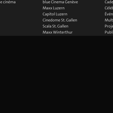
de cinéma
blue Cinema Genève
Cade
Maxx Luzern
Célé
Capitol Luzern
Évén
Cinedome St. Gallen
Mult
Scala St. Gallen
Proj
Maxx Winterthur
Publ
Abaton Zürich
Down
Capitol Zürich
Corso Zürich
Metropol Zürich
 Policy
Paramètres des Cookies