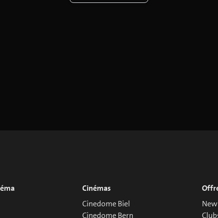
inéma
Cinémas
Offr
Cinedome Biel
News
Cinedome Bern
Club