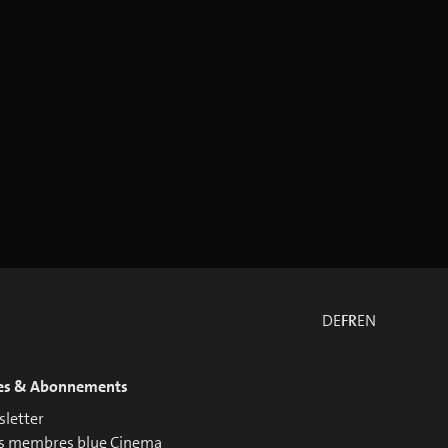
DE
FR
EN
es & Abonnements
letter
s membres blue Cinema