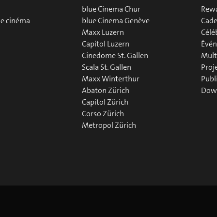
blue Cinema Chur
Rew
de cinéma
blue Cinema Genève
Cade
Maxx Luzern
Célé
Capitol Luzern
Évén
Cinedome St. Gallen
Mult
Scala St. Gallen
Proj
Maxx Winterthur
Publ
Abaton Zürich
Down
Capitol Zürich
Corso Zürich
Metropol Zürich