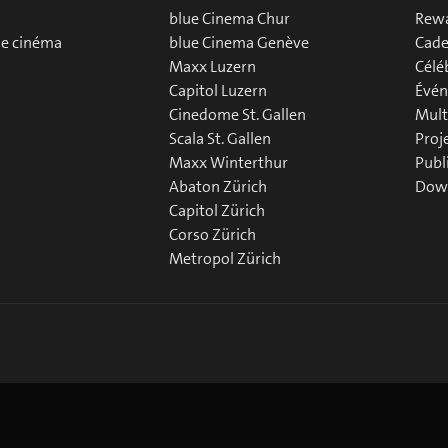
blue Cinema Chur
Rew
de cinéma
blue Cinema Genève
Cade
Maxx Luzern
Célé
Capitol Luzern
Évén
Cinedome St. Gallen
Mult
Scala St. Gallen
Proj
Maxx Winterthur
Publ
Abaton Zürich
Down
Capitol Zürich
Corso Zürich
Metropol Zürich