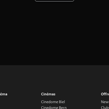
inéma
Cinémas
Offr
Cinedome Biel
News
Cinedome Bern
Club