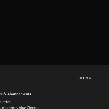
DE
FR
EN
es & Abonnements
letter
s membres blue Cinema