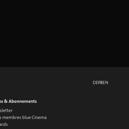
DE
FR
EN
es & Abonnements
letter
s membres blue Cinema
ards