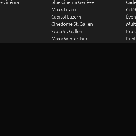
de cinéma
blue Cinema Genève
Cade
Maxx Luzern
Célé
Capitol Luzern
Évén
Cinedome St. Gallen
Mult
Scala St. Gallen
Proj
Maxx Winterthur
Publ
Abaton Zürich
Down
Capitol Zürich
Corso Zürich
Metropol Zürich
 Policy
Paramètres des Cookies