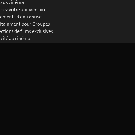
aux cinéma
brez votre anniversaire
ements d'entreprise
itainment pour Groupes
ections de films exclusives
icité au cinéma
loads Business
Télécharger l'application blue Cinema