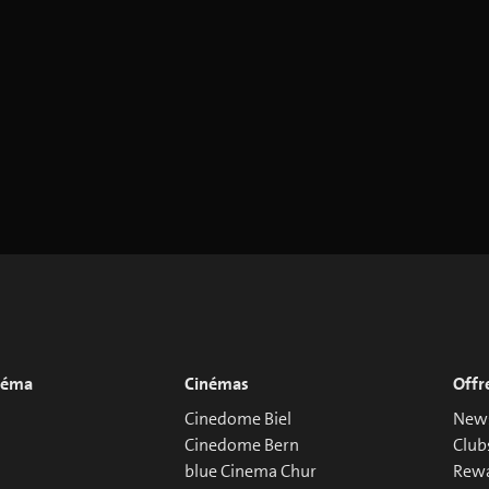
inéma
Cinémas
Offr
Cinedome Biel
News
Cinedome Bern
Club
blue Cinema Chur
Rew