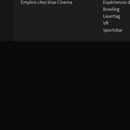
Emplois chez blue Cinema
Expériences 
Bowling
Lasertag
VR
Sportsbar
©
2026
blue Entertainment AG
Mentions légales
Privacy